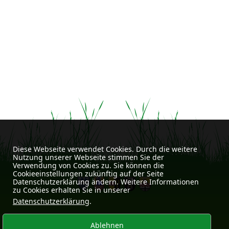
ausgewählten Standorten. Da unser Haus an einem
Privatweg liegt, ist in unmittelbarer Nähe nur sehr
eingeschränkter Parkraum verfügbar. Ein kleiner Fußweg
vom Parkplatz am REWE-Center oder dem Parkplatz am
Hemberg-Schulzentrum stimmt aber gut auf die besondere
Lage von Haus und Garten ein. Fahrradfahrer sind sehr
willkommen.
Diese Webseite verwendet Cookies. Durch die weitere
Nutzung unserer Webseite stimmen Sie der
Verwendung von Cookies zu. Sie können die
Cookieeinstellungen zukünftig auf der Seite
Datenschutzerklärung ändern. Weitere Informationen
zu Cookies erhalten Sie in unserer
Datenschutzerklärung
.
Impressum
Datenschutz
Kontakt
|
|
Ablehnen