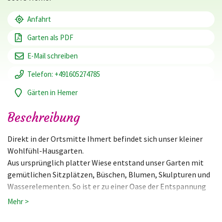
Anfahrt
Garten als PDF
E-Mail schreiben
Telefon: +491605274785
Gärten in Hemer
Beschreibung
Direkt in der Ortsmitte Ihmert befindet sich unser kleiner
Wohlfühl-Hausgarten.
Aus ursprünglich platter Wiese entstand unser Garten mit
gemütlichen Sitzplätzen, Büschen, Blumen, Skulpturen und
Wasserelementen. So ist er zu einer Oase der Entspannung
gewachsen.
Mehr >
Bei einer Tasse Kaffee und Kuchen laden wir zum Entdecken