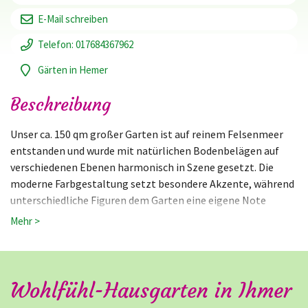
E-Mail schreiben
Telefon: 017684367962
Gärten in Hemer
Beschreibung
Unser ca. 150 qm großer Garten ist auf reinem Felsenmeer
entstanden und wurde mit natürlichen Bodenbelägen auf
verschiedenen Ebenen harmonisch in Szene gesetzt. Die
moderne Farbgestaltung setzt besondere Akzente, während
unterschiedliche Figuren dem Garten eine eigene Note
verleihen. Insekten aller Art finden hier einen geschützten
Mehr >
und vielfältigen Lebensraum. Beim Lichtergarten am 5.
September haben wir bis 23+ Uhr geöffnet!
Wohlfühl-Hausgarten in Ihmer